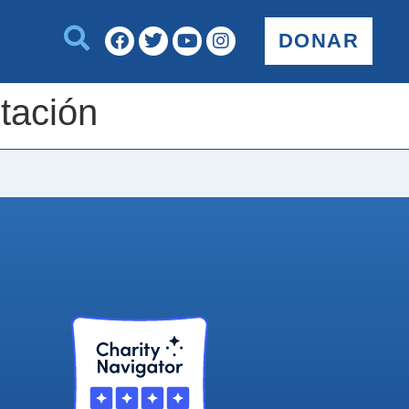
DONAR
ntación