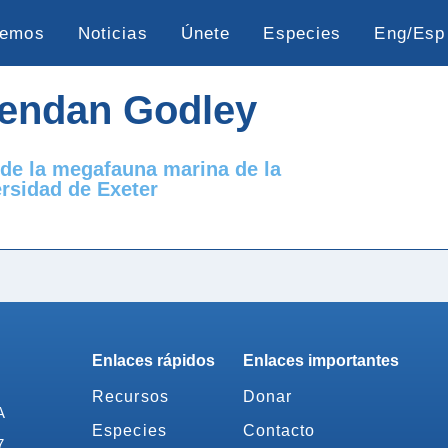
cemos
Noticias
Únete
Especies
Eng/Esp
rendan Godley
 de la megafauna marina de la
rsidad de Exeter
Enlaces rápidos
Enlaces importantes
Recursos
Donar
A
Especies
Contacto
7