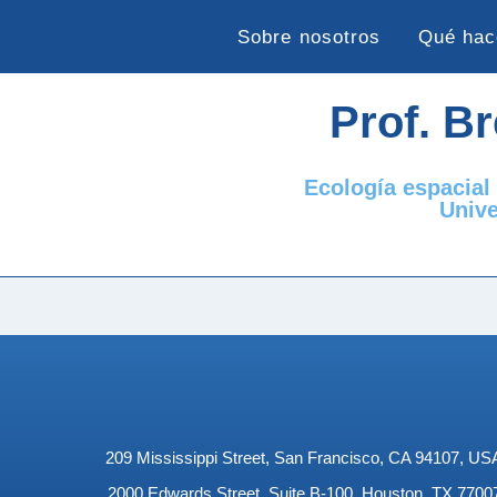
Sobre nosotros
Qué ha
Prof. B
Ecología espacial
Unive
209 Mississippi Street, San Francisco, CA 94107, US
2000 Edwards Street, Suite B-100, Houston, TX 7700