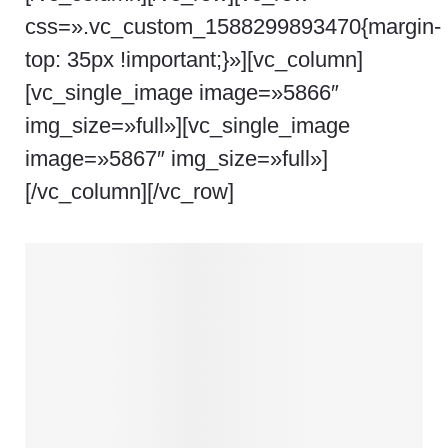
css=».vc_custom_1588299893470{margin-
top: 35px !important;}»][vc_column]
[vc_single_image image=»5866″
img_size=»full»][vc_single_image
image=»5867″ img_size=»full»]
[/vc_column][/vc_row]