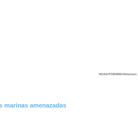
NOAA/FGBNMS/Hickerson
ies marinas amenazadas