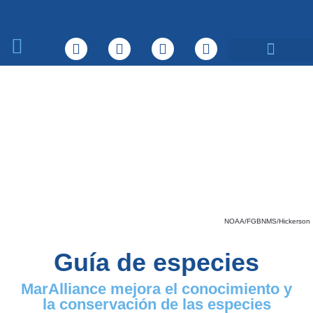
Sobre nosotros
Qué hacemos
NOAA/FGBNMS/Hickerson
Guía de especies
MarAlliance mejora el conocimiento y
la conservación de las especies