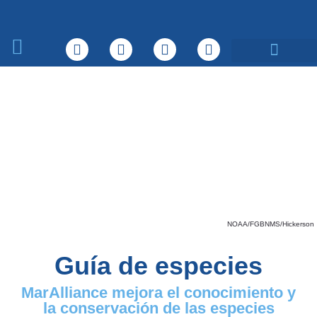
Sobre nosotros
Qué hacemos
NOAA/FGBNMS/Hickerson
Guía de especies
MarAlliance mejora el conocimiento y
la conservación de las especies