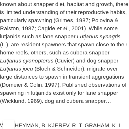
known about snapper diet, habitat and growth, there
is limited understanding of their reproductive habits,
particularly spawning (Grimes, 1987; Polovina &
Ralston, 1987; Cagide
et al
., 2001). While some
lutjanids such as lane snapper
Lutjanus synagris
(L.), are resident spawners that spawn close to their
home reefs, others, such as cubera snapper
Lutjanus cyanopterus
(Cuvier) and dog snapper
Lutjanus jocu
(Bloch & Schneider), migrate over
large distances to spawn in transient aggregations
(Domeier & Colin, 1997). Published observations of
spawning in lutjanids exist only for lane snapper
(Wicklund, 1969), dog and cubera snapper…
W. D. HEYMAN, B. KJERFV, R. T. GRAHAM, K. L.