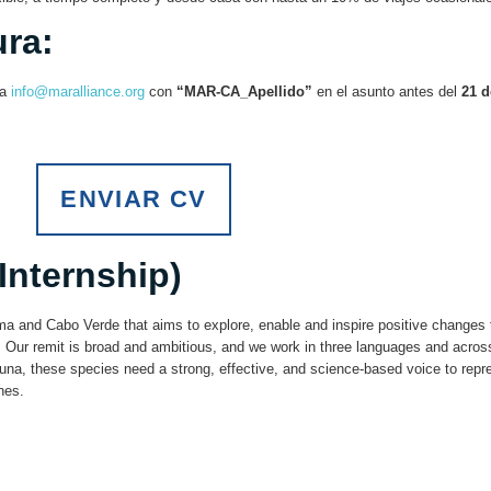
ura:
 a
info@maralliance.org
con
“MAR-CA_Apellido”
en el asunto antes del
21 d
ENVIAR CV
Internship)
ama and Cabo Verde that aims to explore, enable and inspire positive changes f
s. Our remit is broad and ambitious, and we work in three languages and acr
auna, these species need a strong, effective, and science-based voice to rep
nes.