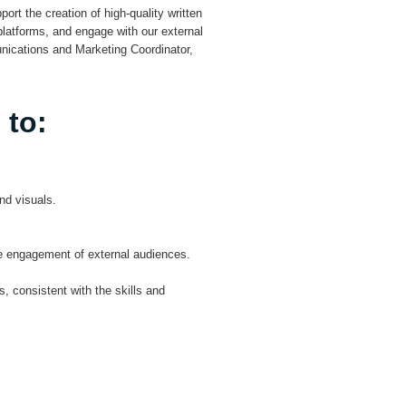
ort the creation of high-quality written
platforms, and engage with our external
unications and Marketing Coordinator,
 to:
nd visuals.
he engagement of external audiences.
 consistent with the skills and