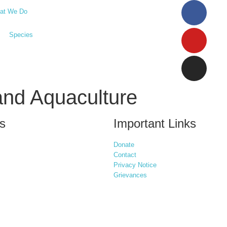
at We Do
Species
 and Aquaculture
s
Important Links
Donate
Contact
Privacy Notice
Grievances