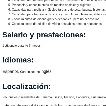
Capacidad demostrada para redactar y presentar comunicaciones cr
Presencia y conocimientos de medios sociales y digitales.
Capacidad para realizar múltiples tareas y detectar buenas historias.
Capacidad para trabajar a distancia y cumplir los plazos establecido
Conocimientos de diseño gráfico deseables, pero no necesarios.
Conocimientos de edición de vídeo deseables pero no necesarios.
Salario y prestaciones:
Estipendio durante 6 meses.
Idiomas:
Español,
c
nglés
on fluidez en i
Localización:
Nacionales o residentes de Panamá, Belice, México, Honduras, Guatemala
Este contrato será a distancia dentro de las zonas horarias de América, fl