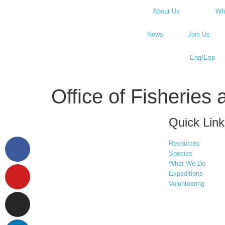
About Us
Wh
News
Join Us
Eng/Esp
Office of Fisheries
Quick Link
Resources
Species
What We Do
Expeditions
Volunteering