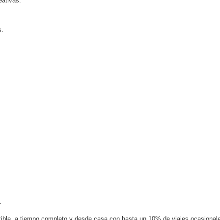
eativas.
s.
.
exible, a tiempo completo y desde casa con hasta un 10% de viajes ocasionale